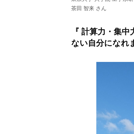
茶田 智来 さん
『 計算力・集中
ない自分になれ