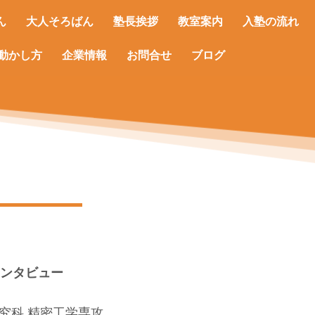
ん
大人そろばん
塾長挨拶
教室案内
入塾の流れ
動かし方
企業情報
お問合せ
ブログ
インタビュー
研究科 精密工学専攻